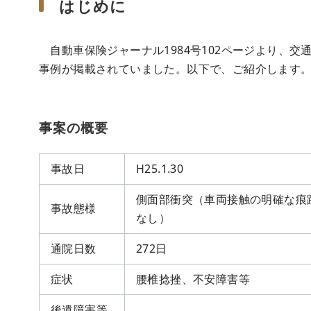
はじめに
自動車保険ジャーナル1984号102ページより、
事例が掲載されていました。以下で、ご紹介します
事案の概要
事故日
H25.1.30
側面部衝突（車両接触の明確な痕
事故態様
なし）
通院日数
272日
症状
腰椎捻挫、不安障害等
後遺障害等