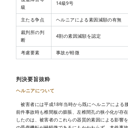
14級9号
級
主たる争点
ヘルニアによる素因減額の有無
裁判所の判
4割の素因減額を認定
断
考慮要素
事故が軽微
判決要旨抜粋
ヘルニアについて
被害者には平成18年当時から既にヘルニアによる腰
前件事故時も椎間板の膨脹、左椎間孔の狭小化が存
したのは、被害者のこれらの器質的素因による影響を
の受傷機転が極軽微であるにもかかわらず、本件事