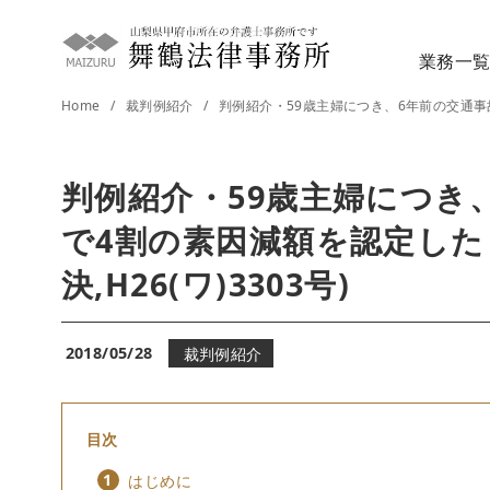
コ
ン
業務一
テ
ン
Home
裁判例紹介
判例紹介・59歳主婦につき、6年前の交通事故の
ツ
へ
判例紹介・59歳主婦につき
移
動
で4割の素因減額を認定したもの
決,H26(ワ)3303号)
2018/05/28
裁判例紹介
目次
はじめに