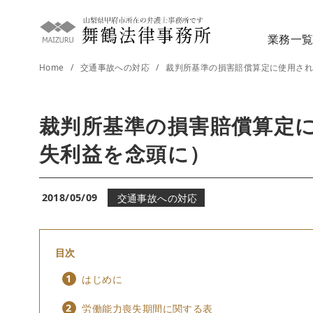
コ
ン
業務一
テ
ン
Home
交通事故への対応
裁判所基準の損害賠償算定に使用さ
ツ
へ
裁判所基準の損害賠償算定
移
動
失利益を念頭に）
2018/05/09
交通事故への対応
目次
はじめに
労働能力喪失期間に関する表