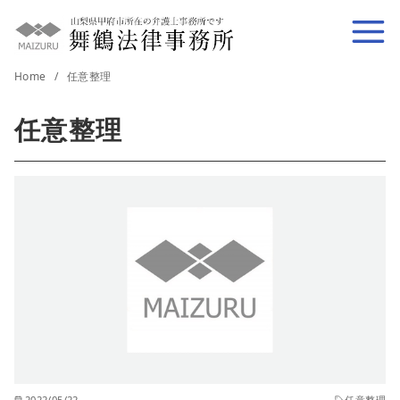
コ
ン
テ
Home
任意整理
ン
ツ
任意整理
へ
移
動
2022/05/22
任意整理