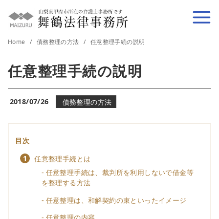
コ
ン
テ
Home
債務整理の方法
任意整理手続の説明
ン
ツ
任意整理手続の説明
へ
移
動
2018/07/26
債務整理の方法
目次
任意整理手続とは
任意整理手続は、裁判所を利用しないで借金等
を整理する方法
任意整理は、和解契約の束といったイメージ
任意整理の内容