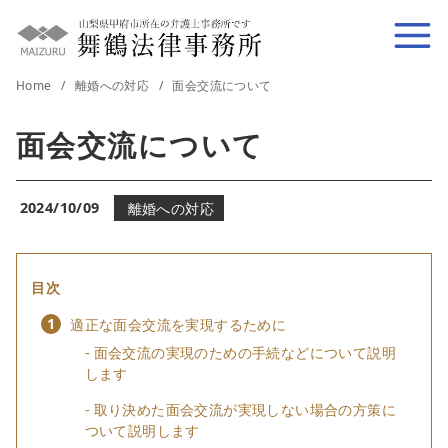
コ
ン
テ
Home
離婚への対応
面会交流について
ン
ツ
面会交流について
へ
移
動
2024/10/09
離婚への対応
目次
適正な面会交流を実現するために
面会交流の実現のための手続などについて説明
します
取り決めた面会交流が実現しない場合の方策に
ついて説明します