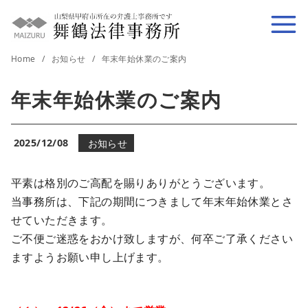
コ
ン
テ
Home
お知らせ
年末年始休業のご案内
ン
ツ
年末年始休業のご案内
へ
移
動
2025/12/08
お知らせ
平素は格別のご高配を賜りありがとうございます。
当事務所は、下記の期間につきまして年末年始休業とさ
せていただきます。
ご不便ご迷惑をおかけ致しますが、何卒ご了承ください
ますようお願い申し上げます。